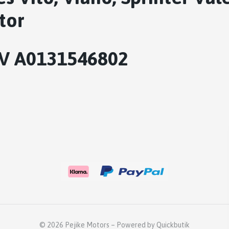
tor
V
A0131546802
© 2026 Pejike Motors
–
Powered by Quickbutik