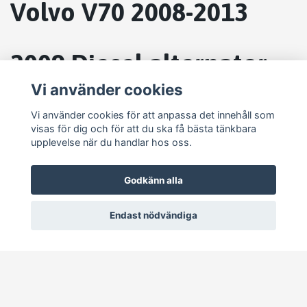
Volvo V70 2008-2013
2009 Diesel alternator
generator 0121615005
Vi använder cookies
Vi använder cookies för att anpassa det innehåll som
visas för dig och för att du ska få bästa tänkbara
upplevelse när du handlar hos oss.
Godkänn alla
Endast nödvändiga
© 2026 Pejike Motors
–
Powered by Quickbutik