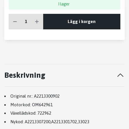
I lager
Lägg i korgen
Beskrivning
Original nr.:
A2213300902
Motorkod:
OM642961
Växellådskod:
722962
Nykod:
A2213307200
,
A2213301702
,
33023