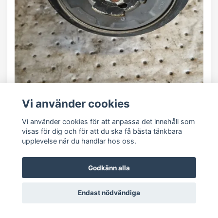
Vi använder cookies
Vi använder cookies för att anpassa det innehåll som
visas för dig och för att du ska få bästa tänkbara
upplevelse när du handlar hos oss.
AC KOMPRESSOR MB E-KLASS 06-12
2,090.00 SEK
Godkänn alla
I lager
Endast nödvändiga