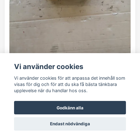
Vi använder cookies
Vi använder cookies för att anpassa det innehåll som
Oljekylare Automat Jaguar 08-15
visas för dig och för att du ska få bästa tänkbara
700.00 SEK
upplevelse när du handlar hos oss.
I lager
Godkänn alla
Endast nödvändiga