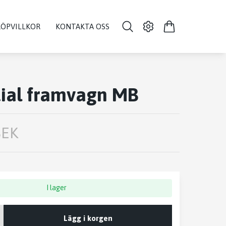
KÖPVILLKOR
KONTAKTA OSS
tial framvagn MB
SEK
I lager
Lägg i korgen