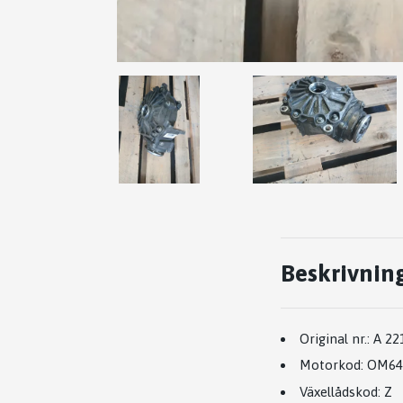
Beskrivnin
Original nr.:
A 22
Motorkod:
OM64
Växellådskod:
Z