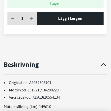
I lager
Lägg i korgen
Beskrivning
Original nr.:
A2054703901
Motorkod:
651921 / 34200223
Växellådskod:
72501820554134
Mätarställning (km)
: 149610