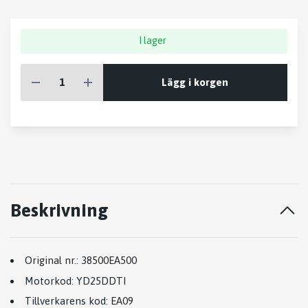
I lager
Lägg i korgen
Beskrivning
Original nr.:
38500EA500
Motorkod:
YD25DDTI
Tillverkarens kod:
EA09