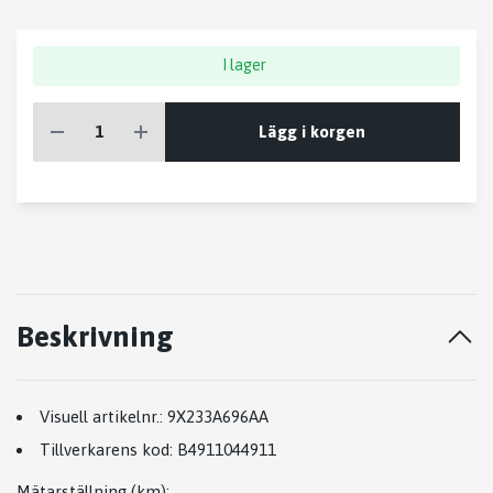
I lager
Lägg i korgen
Beskrivning
Visuell artikelnr.:
9X233A696AA
Tillverkarens kod:
B4911044911
Mätarställning (km)
: