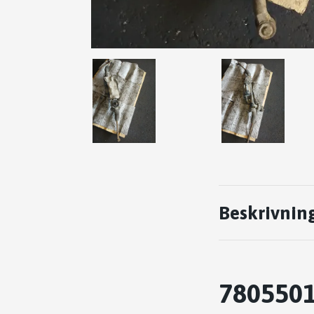
Beskrivnin
7805501