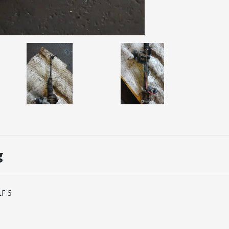
g
LF 5