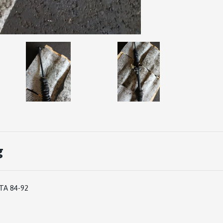
g
TA 84-92