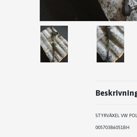
Beskrivnin
STYRVÄXEL VW POLO
005703B6051BH