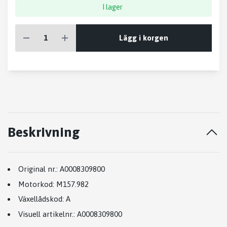
I lager
Lägg i korgen
Beskrivning
Original nr.:
A0008309800
Motorkod:
M157.982
Växellådskod:
A
Visuell artikelnr.:
A0008309800