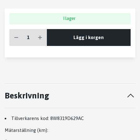
I lager
Lägg i korgen
Beskrivning
Tillverkarens kod:
8W8319D629AC
Mätarställning (km)
: