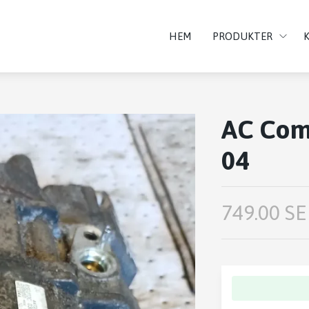
HEM
PRODUKTER
AC Com
04
749.00 SE