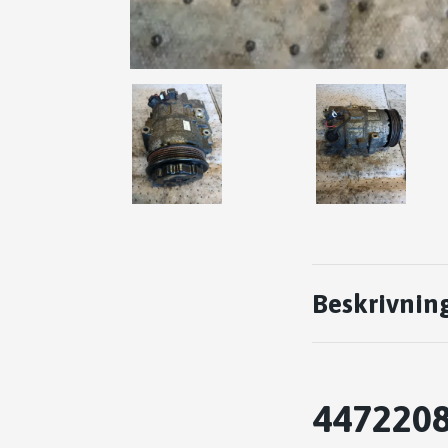
Beskrivnin
4472208