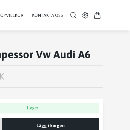
KÖPVILLKOR
KONTAKTA OSS
pessor Vw Audi A6
K
I lager
Lägg i korgen