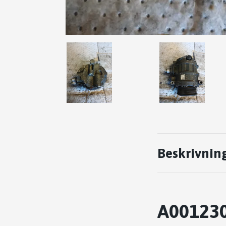
Beskrivnin
A001230