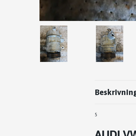
Beskrivnin
5
AUDI V