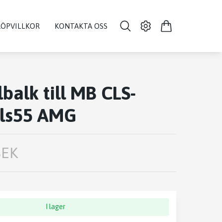
KÖPVILLKOR
KONTAKTA OSS
balk till MB CLS-
cls55 AMG
SEK
I lager