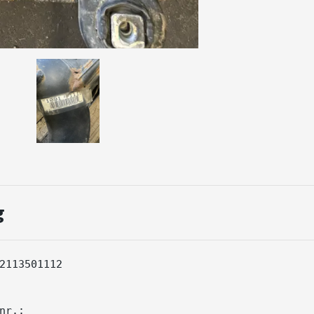
g
2113501112

nr.: 
