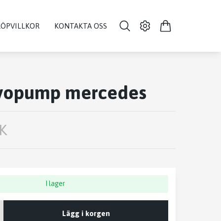
KÖPVILLKOR
KONTAKTA OSS
rvopump mercedes
K
I lager
Lägg i korgen