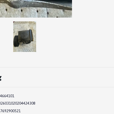
g
4664101
326031020204424308
:
7692900521