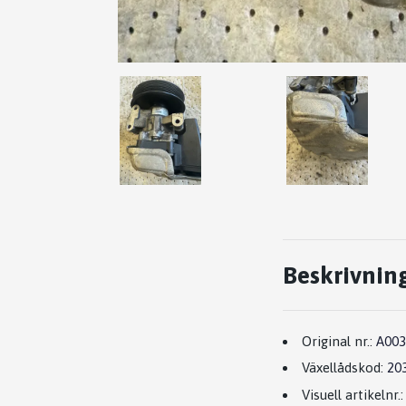
Beskrivnin
Original nr.:
A003
Växellådskod:
20
Visuell artikelnr.