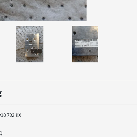
g
910 732 KX
Q