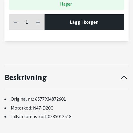
I lager
Lägg i korgen
Beskrivning
Original nr.:
6577934872601
Motorkod:
N47-D20C
Tillverkarens kod:
0285012518