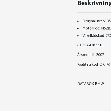
Beskrivnin
Original nr.:
6135
Motorkod:
N52B
Växellådskod:
23
61 35 643822 01
Årsmodell:
2007
Kvalitetskod
:
OK
(A)
DATABOX BMW