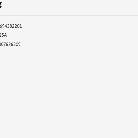
g
694382201
25A
007626309