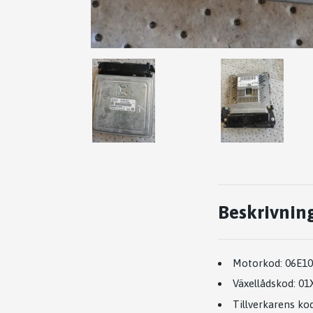
Beskrivnin
Motorkod:
06E1
Växellådskod:
01
Tillverkarens kod