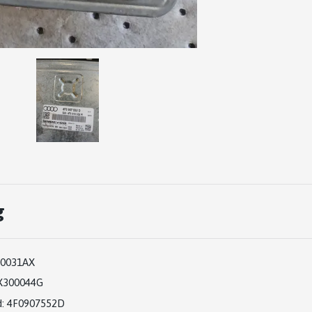
g
00031AX
X300044G
:
4F0907552D