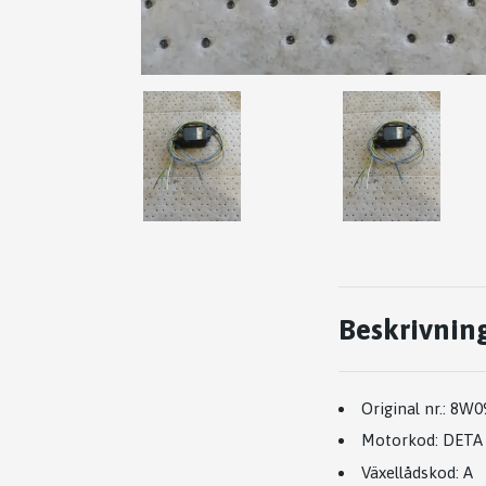
Beskrivnin
Original nr.:
8W0
Motorkod:
DETA
Växellådskod:
A