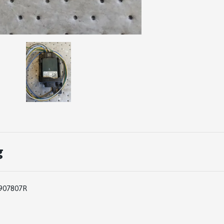
g
907807R