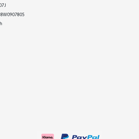
07J
:
8W0907805
ch