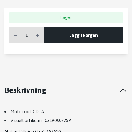
I lager
Lägg i korgen
Beskrivning
Motorkod:
CDCA
Visuell artikelnr.:
03L906022SP
Mätarställning (km)
: 152510