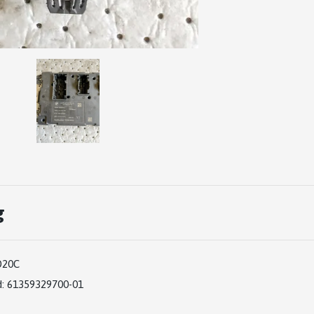
g
D20C
:
61359329700-01