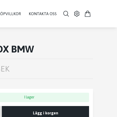
KÖPVILLKOR
KONTAKTA OSS
OX BMW
SEK
I lager
Lägg i korgen