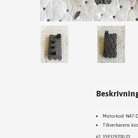
Beskrivnin
Motorkod:
N47-
Tillverkarens kod
61 359329700 01