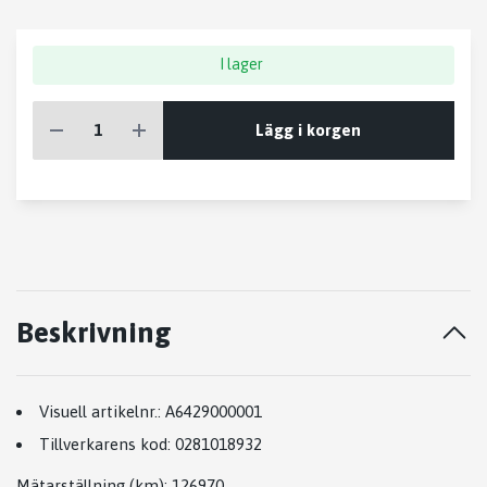
I lager
Lägg i korgen
Beskrivning
Visuell artikelnr.:
A6429000001
Tillverkarens kod:
0281018932
Mätarställning (km)
: 126970