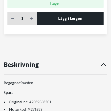
I lager
Lägg i korgen
Beskrivning
Begagnad
Sweden
Spara
Original nr.
:
A2059068501
Motorkod
:
M276823