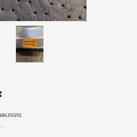
g
686350201
: -