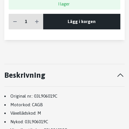
I lager
Lägg i korgen
Beskrivning
Original nr.:
03L906019C
Motorkod:
CAGB
Växellådskod:
M
Nykod:
03L906019C