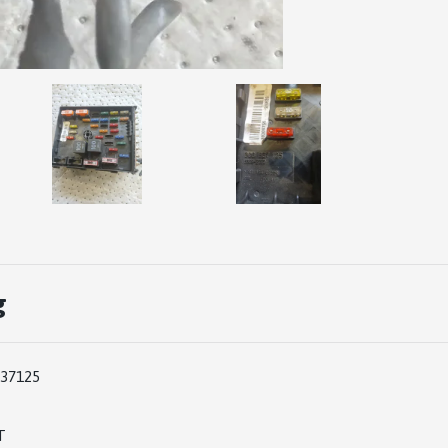
g
37125
T