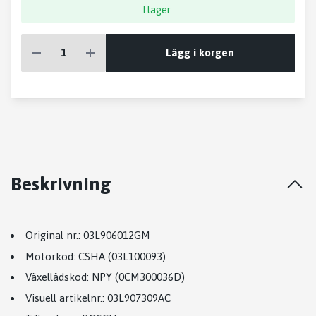
I lager
Lägg i korgen
Beskrivning
Original nr.:
03L906012GM
Motorkod:
CSHA (03L100093)
Växellådskod:
NPY (0CM300036D)
Visuell artikelnr.:
03L907309AC