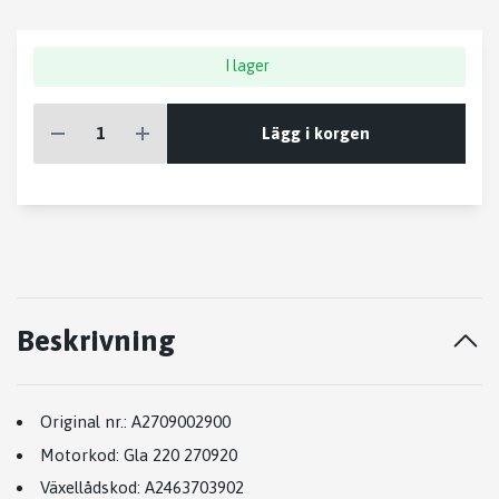
I lager
Lägg i korgen
Beskrivning
Original nr.:
A2709002900
Motorkod:
Gla 220 270920
Växellådskod:
A2463703902