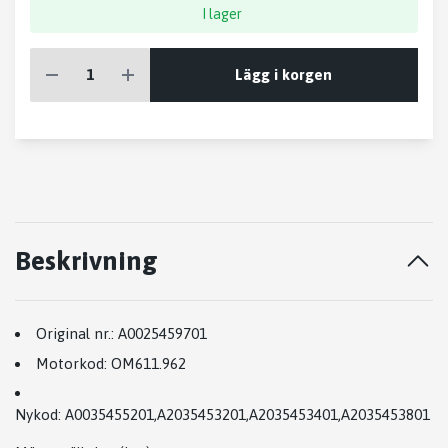
I lager
Lägg i korgen
Beskrivning
Original nr.:
A0025459701
Motorkod:
OM611.962
Nykod:
A0035455201
,
A2035453201
,
A2035453401
,
A2035453801