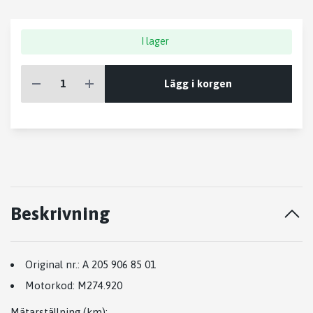
I lager
Lägg i korgen
Beskrivning
Original nr.:
A 205 906 85 01
Motorkod:
M274.920
Mätarställning (km)
: