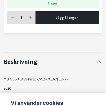
I lager
Lägg i korgen
Beskrivning
MB GLE-KLASS (W167/V167/C167) 19->>
2020
MB GLE 19- OM656.92980085611 AUTOMAT
Vi använder cookies