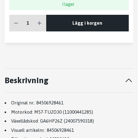
I lager
Lägg i korgen
Beskrivning
Original nr.:
84506928461
Motorkod:
M57-TU2D30 (11000441285)
Växellådskod:
GA6HP26Z (24007590318)
Visuell artikelnr.:
84506928461