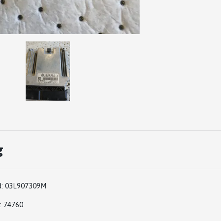
g
:
03L907309M
: 74760