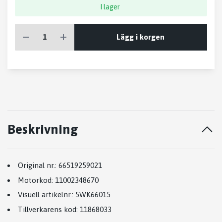
I lager
Lägg i korgen
Beskrivning
Original nr.:
66519259021
Motorkod:
11002348670
Visuell artikelnr.:
5WK66015
Tillverkarens kod:
11868033