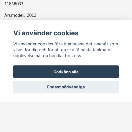
11868033
Årsmodell:
2012
Kvalitetskod
:
OK
(A)
Vi använder cookies
DATABOX BMW
Vi använder cookies för att anpassa det innehåll som
visas för dig och för att du ska få bästa tänkbara
upplevelse när du handlar hos oss.
Godkänn alla
Endast nödvändiga
© 2026 Pejike Motors
–
Powered by Quickbutik