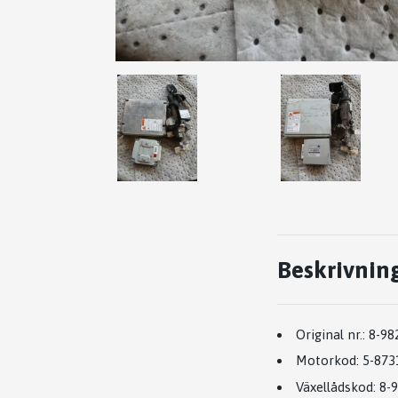
Beskrivnin
Original nr.:
8-98
Motorkod:
5-873
Växellådskod:
8-