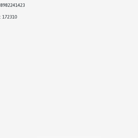
8982241423
: 172310