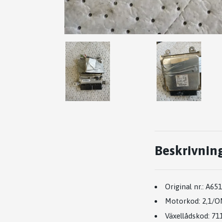
Beskrivnin
Original nr.:
A651
Motorkod:
2,1/O
Växellådskod:
71