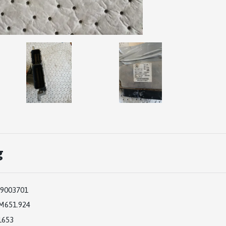
g
9003701
M651.924
1653