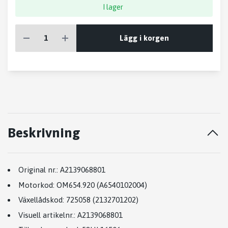
I lager
Lägg i korgen
Beskrivning
Original nr.:
A2139068801
Motorkod:
OM654.920 (A6540102004)
Växellådskod:
725058 (2132701202)
Visuell artikelnr.:
A2139068801