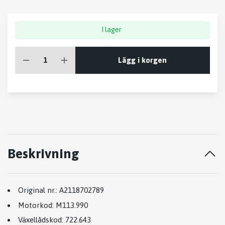
I lager
Lägg i korgen
Beskrivning
Original nr.:
A2118702789
Motorkod:
M113.990
Växellådskod:
722.643