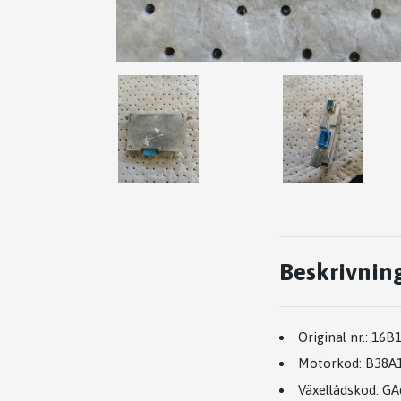
Beskrivnin
Original nr.:
16B
Motorkod:
B38A
Växellådskod:
GA