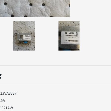
g
113VA3837
15A
6F21AW