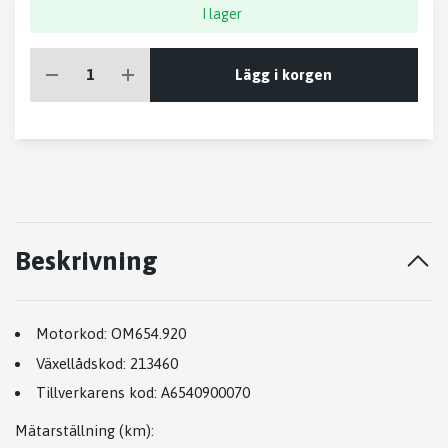
I lager
Lägg i korgen
Beskrivning
Motorkod:
OM654.920
Växellådskod:
213460
Tillverkarens kod:
A6540900070
Mätarställning (km)
: