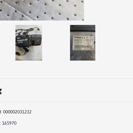
g
:
000002031232
: 165970