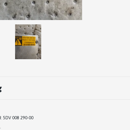
g
:
5DV 008 290-00
: