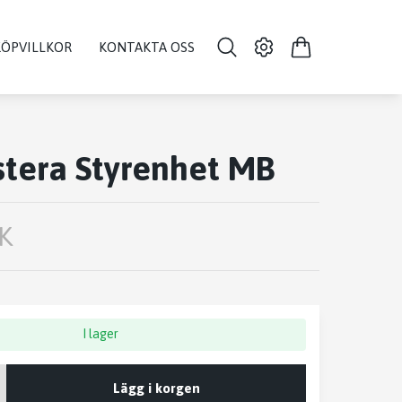
KÖPVILLKOR
KONTAKTA OSS
stera Styrenhet MB
K
I lager
Lägg i korgen