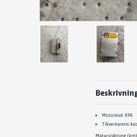
Beskrivnin
Motorkod:
K9K
Tillverkarens kod
Mätarställning (km)