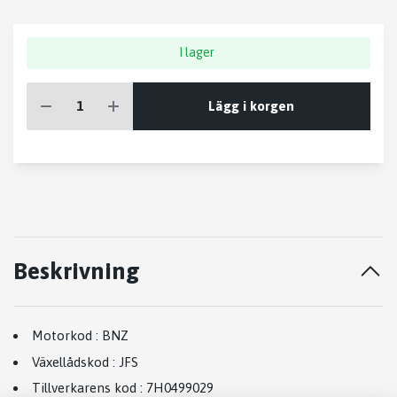
I lager
Lägg i korgen
Beskrivning
Motorkod
:
BNZ
Växellådskod
:
JFS
Tillverkarens kod
:
7H0499029